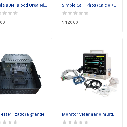
Simple BUN (Blood Urea Nitrogen) Caja con 12 Test
Simple Ca + Phos (Calcio + Fósforo) Caja con 12...
,00
$ 120,00
 esterilizadora grande
Monitor veterinario multiparámetro TX-VM-12