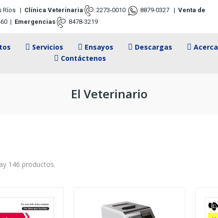
s Ríos
|
Clínica Veterinaria
2273-0010
8879-0327
|
Venta de
460
|
Emergencias
8478-3219
tos
Servicios
Ensayos
Descargas
Acerca
Contáctenos
El Veterinario
ay 146 productos.