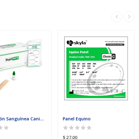
Tipificación Sanguínea Canina Caja con 5 Test
Panel Equino
$ 27,00