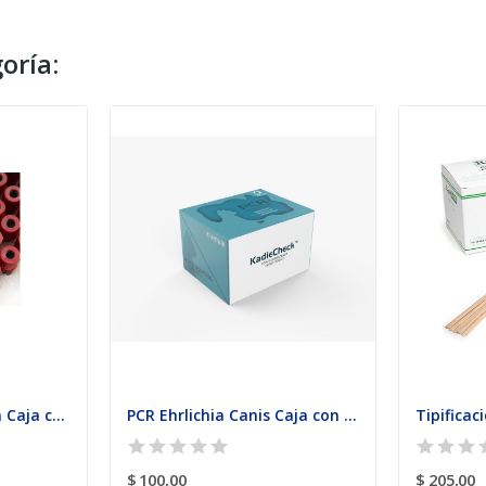
oría:
Urit Tubos de Tinción Caja con 50 Tubos
PCR Ehrlichia Canis Caja con 4 pruebas
$ 100,00
$ 205,00